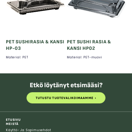
PET SUSHIRASIA & KANSI
PET SUSHI RASIA &
HP-03
KANSI HP02
Material: PET
Material: PET-muovi
Etkö löytänyt etsimääsi?
TUTUSTU TUOTEVALIKOIMAAMME
TUTUSTU TUOTEVALIKOIMAAMME
ETUSIVU
MEISTÄ
Käyttö- Ja Sopimusehdot