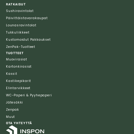
RATKAISUT
Sushiravintolat
Päivittäistavarakaupat
Lounasravintolat
Tukkuliikkeet
Kustomoidut Pakkaukset
ZenPak-Tuotteet
TUOTTEET
Muovirasiat
Kartonkirasiat
Kassit
Kastikepikarit
Elintarvikkeet
WC-Paperi & Pyyhepaperi
Jätesäkki
Zenpak
Muut
OTA YHTEYTTÄ