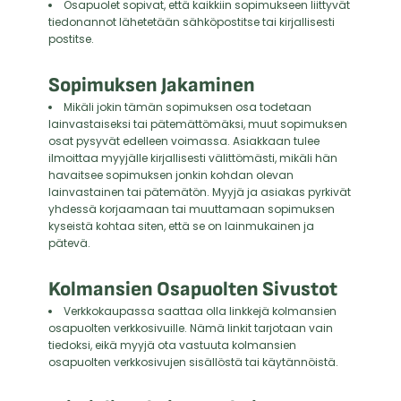
Osapuolet sopivat, että kaikkiin sopimukseen liittyvät
tiedonannot lähetetään sähköpostitse tai kirjallisesti
postitse.
Sopimuksen Jakaminen
Mikäli jokin tämän sopimuksen osa todetaan
lainvastaiseksi tai pätemättömäksi, muut sopimuksen
osat pysyvät edelleen voimassa. Asiakkaan tulee
ilmoittaa myyjälle kirjallisesti välittömästi, mikäli hän
havaitsee sopimuksen jonkin kohdan olevan
lainvastainen tai pätemätön. Myyjä ja asiakas pyrkivät
yhdessä korjaamaan tai muuttamaan sopimuksen
kyseistä kohtaa siten, että se on lainmukainen ja
pätevä.
Kolmansien Osapuolten Sivustot
Verkkokaupassa saattaa olla linkkejä kolmansien
osapuolten verkkosivuille. Nämä linkit tarjotaan vain
tiedoksi, eikä myyjä ota vastuuta kolmansien
osapuolten verkkosivujen sisällöstä tai käytännöistä.