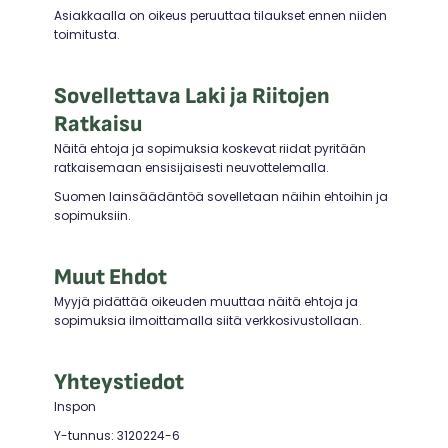
Asiakkaalla on oikeus peruuttaa tilaukset ennen niiden
toimitusta.
Sovellettava Laki ja Riitojen
Ratkaisu
Näitä ehtoja ja sopimuksia koskevat riidat pyritään
ratkaisemaan ensisijaisesti neuvottelemalla.
Suomen lainsäädäntöä sovelletaan näihin ehtoihin ja
sopimuksiin.
Muut Ehdot
Myyjä pidättää oikeuden muuttaa näitä ehtoja ja
sopimuksia ilmoittamalla siitä verkkosivustollaan.
Yhteystiedot
Inspon
Y-tunnus:
3120224-6