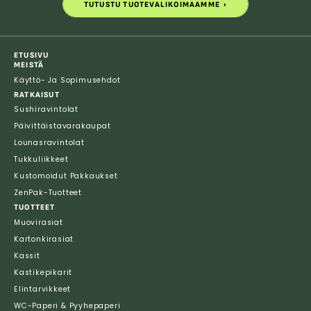
TUTUSTU TUOTEVALIKOIMAAMME
TUTUSTU TUOTEVALIKOIMAAMME
ETUSIVU
MEISTÄ
Käyttö- Ja Sopimusehdot
RATKAISUT
Sushiravintolat
Päivittäistavarakaupat
Lounasravintolat
Tukkuliikkeet
Kustomoidut Pakkaukset
ZenPak-Tuotteet
TUOTTEET
Muovirasiat
Kartonkirasiat
Kassit
Kastikepikarit
Elintarvikkeet
WC-Paperi & Pyyhepaperi