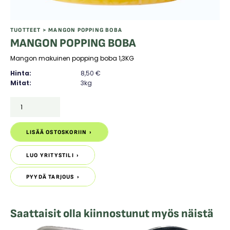
TUOTTEET
> MANGON POPPING BOBA
MANGON POPPING BOBA
Mangon makuinen popping boba 1,3KG
Hinta:
8,50
€
Mitat:
3kg
MANGON
POPPING
BOBA
määrä
LISÄÄ OSTOSKORIIN
LISÄÄ OSTOSKORIIN
LUO YRITYSTILI
LUO YRITYSTILI
PYYDÄ TARJOUS
PYYDÄ TARJOUS
Saattaisit olla kiinnostunut myös näistä