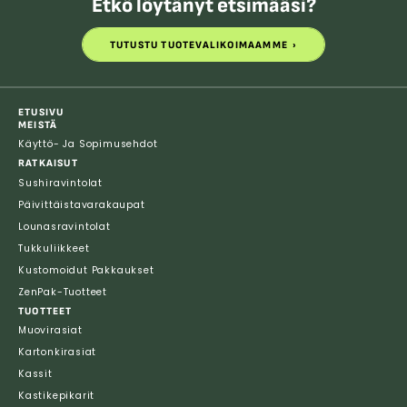
Etkö löytänyt etsimääsi?
TUTUSTU TUOTEVALIKOIMAAMME
TUTUSTU TUOTEVALIKOIMAAMME
ETUSIVU
MEISTÄ
Käyttö- Ja Sopimusehdot
RATKAISUT
Sushiravintolat
Päivittäistavarakaupat
Lounasravintolat
Tukkuliikkeet
Kustomoidut Pakkaukset
ZenPak-Tuotteet
TUOTTEET
Muovirasiat
Kartonkirasiat
Kassit
Kastikepikarit