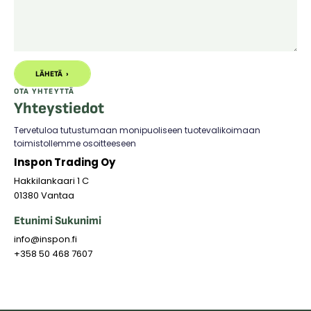
LÄHETÄ
OTA YHTEYTTÄ
Yhteystiedot
Tervetuloa tutustumaan monipuoliseen tuotevalikoimaan
toimistollemme osoitteeseen
Inspon Trading Oy
Hakkilankaari 1 C
01380 Vantaa
Etunimi Sukunimi
info@inspon.fi
+358 50 468 7607