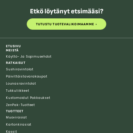
Etkö löytänyt etsimääsi?
TUTUSTU TUOTEVALIKOIMAAMME
TUTUSTU TUOTEVALIKOIMAAMME
ETUSIVU
MEISTÄ
Käyttö- Ja Sopimusehdot
RATKAISUT
Sushiravintolat
Päivittäistavarakaupat
Lounasravintolat
Tukkuliikkeet
Kustomoidut Pakkaukset
ZenPak-Tuotteet
TUOTTEET
Muovirasiat
Kartonkirasiat
Kassit