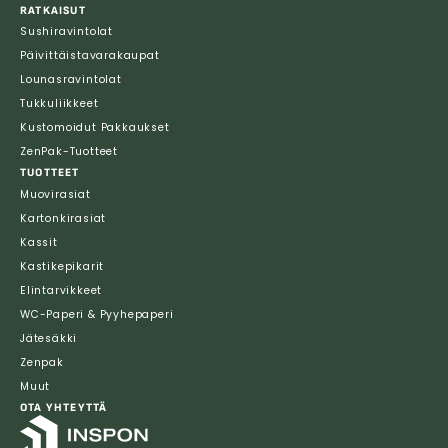
RATKAISUT
Sushiravintolat
Päivittäistavarakaupat
Lounasravintolat
Tukkuliikkeet
Kustomoidut Pakkaukset
ZenPak-Tuotteet
TUOTTEET
Muovirasiat
Kartonkirasiat
Kassit
Kastikepikarit
Elintarvikkeet
WC-Paperi & Pyyhepaperi
Jätesäkki
Zenpak
Muut
OTA YHTEYTTÄ