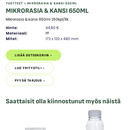
TUOTTEET
> MIKRORASIA & KANSI 650ML
MIKRORASIA & KANSI 650ML
Mikrorasia & kansi 650ml 250kpl/ltk
Hinta:
44,80
€
Materiaali:
PP
Mitat:
172 x 120 x 480 mm
MIKRORASIA
&
LISÄÄ OSTOSKORIIN
LISÄÄ OSTOSKORIIN
KANSI
650ML
määrä
LUO YRITYSTILI
LUO YRITYSTILI
PYYDÄ TARJOUS
PYYDÄ TARJOUS
Saattaisit olla kiinnostunut myös näistä