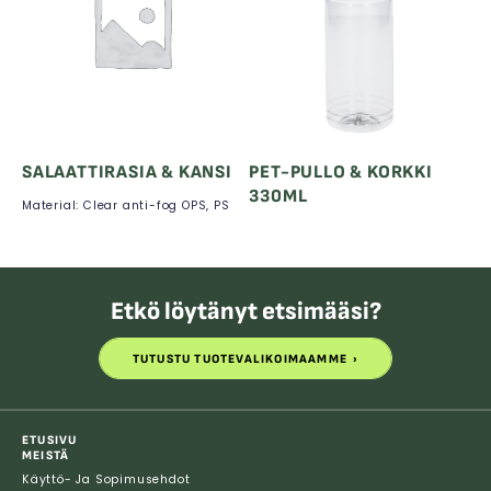
SALAATTIRASIA & KANSI
PET-PULLO & KORKKI
330ML
Material: Clear anti-fog OPS, PS
Etkö löytänyt etsimääsi?
TUTUSTU TUOTEVALIKOIMAAMME
TUTUSTU TUOTEVALIKOIMAAMME
ETUSIVU
MEISTÄ
Käyttö- Ja Sopimusehdot