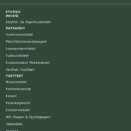
ETUSIVU
MEISTÄ
Käyttö- Ja Sopimusehdot
RATKAISUT
Sushiravintolat
Päivittäistavarakaupat
Lounasravintolat
Tukkuliikkeet
Kustomoidut Pakkaukset
ZenPak-Tuotteet
TUOTTEET
Muovirasiat
Kartonkirasiat
Kassit
Kastikepikarit
Elintarvikkeet
WC-Paperi & Pyyhepaperi
Jätesäkki