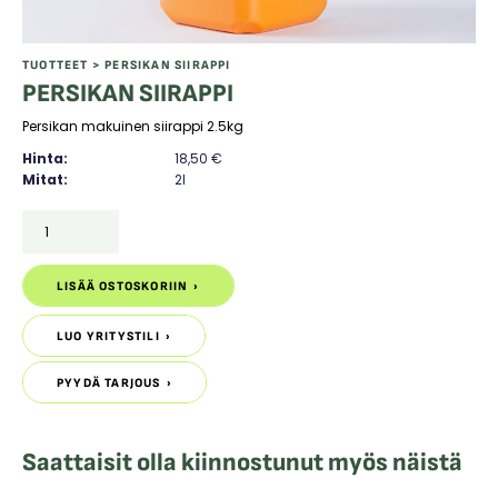
TUOTTEET
> PERSIKAN SIIRAPPI
PERSIKAN SIIRAPPI
Persikan makuinen siirappi 2.5kg
Hinta:
18,50
€
Mitat:
2l
PERSIKAN
SIIRAPPI
määrä
LISÄÄ OSTOSKORIIN
LISÄÄ OSTOSKORIIN
LUO YRITYSTILI
LUO YRITYSTILI
PYYDÄ TARJOUS
PYYDÄ TARJOUS
Saattaisit olla kiinnostunut myös näistä