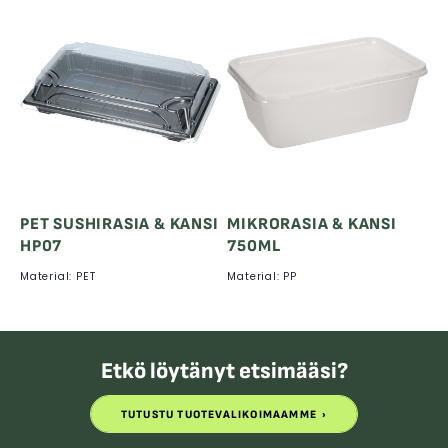
PET SUSHIRASIA & KANSI
MIKRORASIA & KANSI
HP07
750ML
Material: PET
Material: PP
Etkö löytänyt etsimääsi?
TUTUSTU TUOTEVALIKOIMAAMME
TUTUSTU TUOTEVALIKOIMAAMME