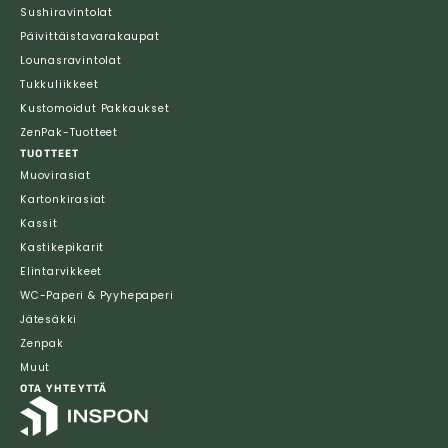
Sushiravintolat
Päivittäistavarakaupat
Lounasravintolat
Tukkuliikkeet
Kustomoidut Pakkaukset
ZenPak-Tuotteet
TUOTTEET
Muovirasiat
Kartonkirasiat
Kassit
Kastikepikarit
Elintarvikkeet
WC-Paperi & Pyyhepaperi
Jätesäkki
Zenpak
Muut
OTA YHTEYTTÄ