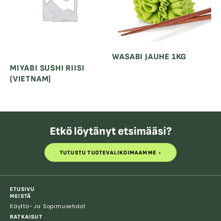
WASABI JAUHE 1KG
MIYABI SUSHI RIISI
(VIETNAM)
Etkö löytänyt etsimääsi?
TUTUSTU TUOTEVALIKOIMAAMME
TUTUSTU TUOTEVALIKOIMAAMME
ETUSIVU
MEISTÄ
Käyttö- Ja Sopimusehdot
RATKAISUT