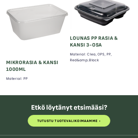
LOUNAS PP RASIA &
KANSI 3-OSA
Material: Clea, OPS, PP,
Red&amp;Black
MIKRORASIA & KANSI
1000ML
Material: PP
Etkö löytänyt etsimääsi?
TUTUSTU TUOTEVALIKOIMAAMME
TUTUSTU TUOTEVALIKOIMAAMME