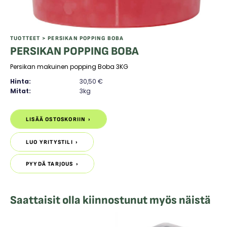
TUOTTEET
> PERSIKAN POPPING BOBA
PERSIKAN POPPING BOBA
Persikan makuinen popping Boba 3KG
Hinta:
30,50
€
Mitat:
3kg
PERSIKAN
POPPING
LISÄÄ OSTOSKORIIN
LISÄÄ OSTOSKORIIN
BOBA
määrä
LUO YRITYSTILI
LUO YRITYSTILI
PYYDÄ TARJOUS
PYYDÄ TARJOUS
Saattaisit olla kiinnostunut myös näistä