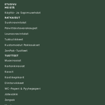
ETUSIVU
MEISTÄ
Käyttö- Ja Sopimusehdot
RATKAISUT
Sushiravintolat
Päivittäistavarakaupat
Lounasravintolat
Tukkuliikkeet
Kustomoidut Pakkaukset
ZenPak-Tuotteet
TUOTTEET
Muovirasiat
Kartonkirasiat
Kassit
Kastikepikarit
Elintarvikkeet
WC-Paperi & Pyyhepaperi
Jätesäkki
Zenpak