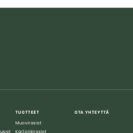
TUOTTEET
OTA YHTEYTTÄ
Muovirasiat
aupat
Kartonkirasiat