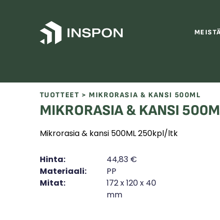
Skip to content
MEIST
TUOTTEET
> MIKRORASIA & KANSI 500ML
MIKRORASIA & KANSI 500M
Mikrorasia & kansi 500ML 250kpl/ltk
Hinta:
44,83
€
Materiaali:
PP
Mitat:
172 x 120 x 40
mm