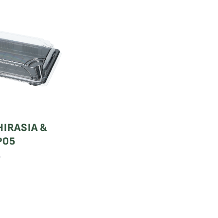
HIRASIA &
P05
T