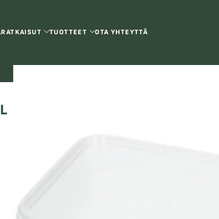
Ä
RATKAISUT
TUOTTEET
OTA YHTEYTTÄ
L