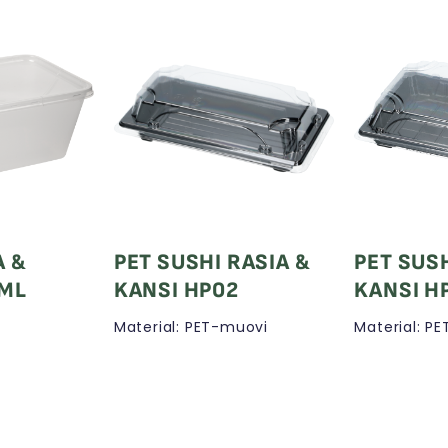
A &
PET SUSHI RASIA &
PET SUS
0ML
KANSI HP02
KANSI H
Material: PET-muovi
Material: PE