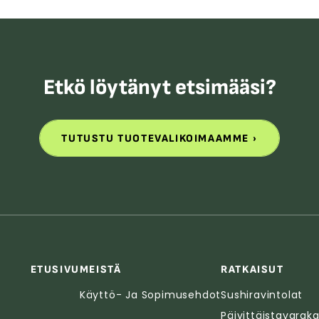
Etkö löytänyt etsimääsi?
TUTUSTU TUOTEVALIKOIMAAMME
TUTUSTU TUOTEVALIKOIMAAMME
ETUSIVU
MEISTÄ
RATKAISUT
Käyttö- Ja Sopimusehdot
Sushiravintolat
Päivittäistavarak