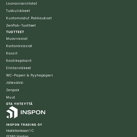
Lounasravintolat
Tukkuliikkeet
Kustomoidut Pakkaukset
ZenPak-Tuotteet
TUOTTEET
Muovirasiat
Kartonkirasiat
Kassit
Kastikepikarit
Elintarvikkeet
WC-Paperi & Pyyhepaperi
Jätesäkki
Zenpak
Muut
OTA YHTEYTTÄ
INSPON TRADING OY
Hakkilankaari 1 C
01380 Vantaa