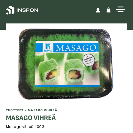
Skip to content
TUOTTEET
> MASAGO VIHREÄ
MASAGO VIHREÄ
Masago vihreä 400G