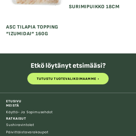
SURIMIPUIKKO 18CM
ASC TILAPIA TOPPING
“IZUMIDAI” 160G
Etkö löytänyt etsimääsi?
TUTUSTU TUOTEVALIKOIMAAMME
TUTUSTU TUOTEVALIKOIMAAMME
ETUSIVU
MEISTÄ
Käyttö- Ja Sopimusehdot
RATKAISUT
Sushiravintolat
Päivittäistavarakaupat