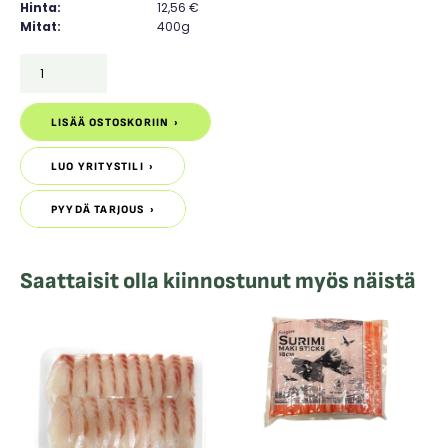
Hinta:
12,56
€
Mitat:
400g
MASAGO
VIHREÄ
määrä
LISÄÄ OSTOSKORIIN
LISÄÄ OSTOSKORIIN
LUO YRITYSTILI
LUO YRITYSTILI
PYYDÄ TARJOUS
PYYDÄ TARJOUS
Saattaisit olla kiinnostunut myös näistä