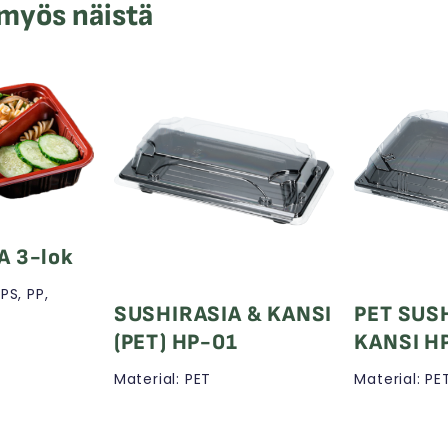
 myös näistä
A 3-lok
PS, PP,
SUSHIRASIA & KANSI
PET SUS
(PET) HP-01
KANSI H
Material: PET
Material: PE