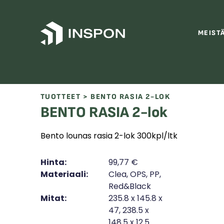
Skip to content
MEIST
TUOTTEET
> BENTO RASIA 2-LOK
BENTO RASIA 2-lok
Bento lounas rasia 2-lok 300kpl/ltk
Hinta:
99,77
€
Materiaali:
Clea, OPS, PP,
Red&Black
Mitat:
235.8 x 145.8 x
47, 238.5 x
148.5 x 12.5