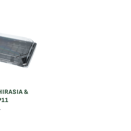
HIRASIA &
P11
T