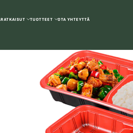
Ä
RATKAISUT
TUOTTEET
OTA YHTEYTTÄ